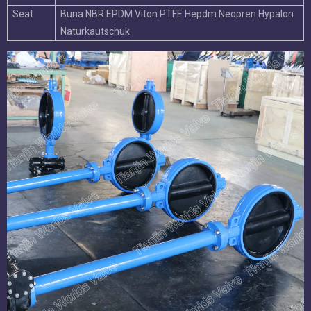
Technische Parameter:
Größe
Dn32-dn600.
DN650-DN2000.
Arbeitsdruck
16bar.
10 Bar
Hülse
24bar.
15bar.
Siegel
18bar.
11bar.