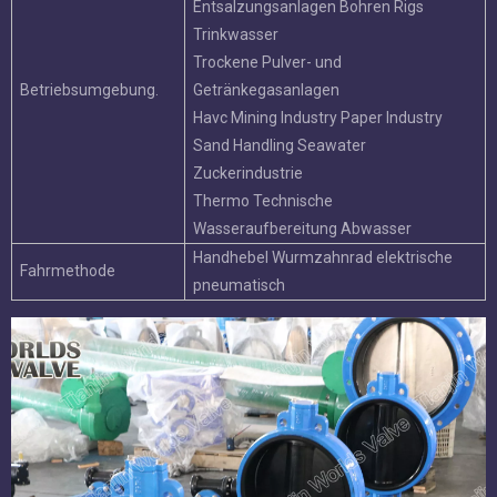
Produkteigenschaft:
100% bidirektional enger Abschalt.
Installation ohne Einschränkung der Strömungsrichtung.
Reduziertes Gewicht und Gesamtabmessungen.
Niederdruckverluste und reduzierte Energiekosten.
Hohe KV / CV-Werte.
Leicht zu reinigen und für Trinkwassersysteme usw. zu
desinfizieren usw.
Selbstreinigung (kein Rückstand wird gefangen).
Gute Korrosionsbeständigkeit.