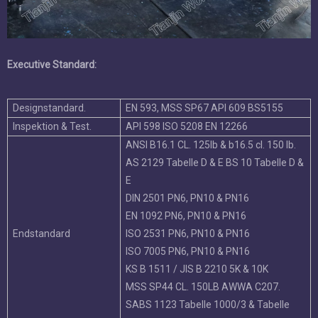
Betriebstemperatur
-45 ℃ ~ + 150 ℃
Ballast- und Bilge-System Chemische
Verarbeitung
Entsalzungsanlagen Bohren Rigs
Trinkwasser
Trockene Pulver- und
Betriebsumgebung.
Getränkegasanlagen
Havc Mining Industry Paper Industry
Sand Handling Seawater
Zuckerindustrie
Thermo Technische
Wasseraufbereitung Abwasser
Handhebel Wurmzahnrad elektrische
Fahrmethode
pneumatisch