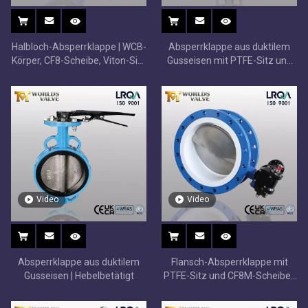
Halbloch-Absperrklappe | WCB-
Absperrklappe aus duktilem
Körper, CF8-Scheibe, Viton-Sitz
Gusseisen mit PTFE-Sitz und
| Schneckengetriebe DN150
CF8M-Scheibe
10K
Video
Video
Absperrklappe aus duktilem
Flansch-Absperrklappe mit
Gusseisen | Hebelbetätigt
PTFE-Sitz und CF8M-Scheibe |
Geteiltes Körperdesign