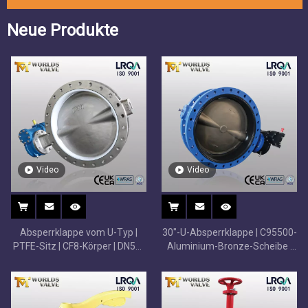
Neue Produkte
Video
Video
Absperrklappe vom U-Typ |
30"-U-Absperrklappe | C95500-
PTFE-Sitz | CF8-Körper | DN50-
Aluminium-Bronze-Scheibe |
DN1200
Seewasserbeständig