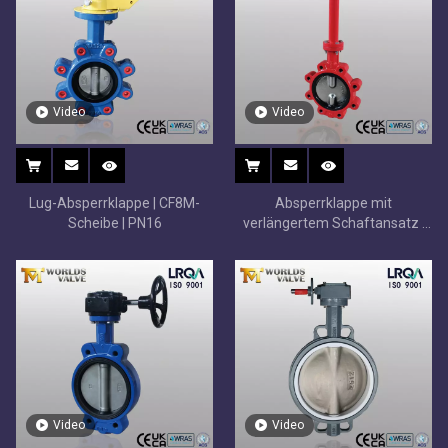
Video
Video
Lug-Absperrklappe | CF8M-
Absperrklappe mit
Scheibe | PN16
verlängertem Schaftansatz |
Isolationsfreundlich | ISO 5211
Video
Video