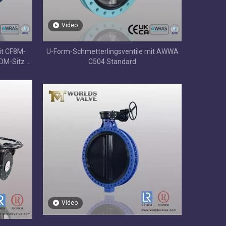
Video
it CF8M-
U-Form-Schmetterlingsventile mit AWWA
DM-Sitz |
C504 Standard
llösung
Video