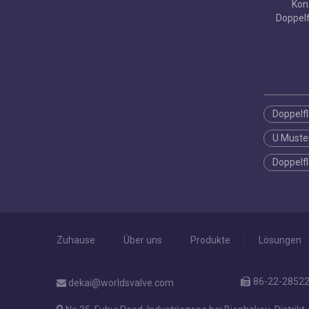
Kon
Doppelf
Gummi-So
Doppelf
U Muster
Doppelf
Zuhause
|
Über uns
|
Produkte
|
Lösungen
86-22-28522

dekai@worldsvalve.com
