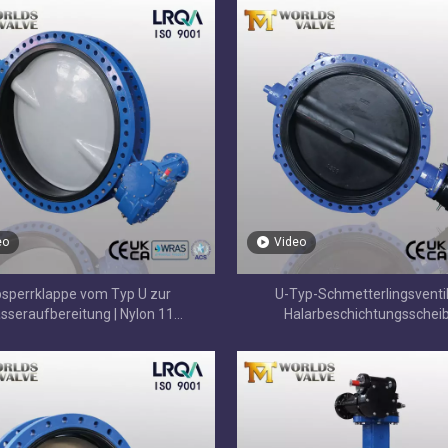
eo
Video
sperrklappe vom Typ U zur
U-Typ-Schmetterlingsventil
sseraufbereitung | Nylon 11
Halarbeschichtungsscheib
tete Scheibe | WRAS-zugelassene
Korrosionsbeständige
Option
Strömungskontrolllösun