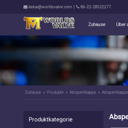
dekai@worldsvalve.com
|
86-22-28522277.


Zuhause
Über 
Zuhause
»
Produkte
»
Absperrklappe
»
Absperrklappe
Abspe
Produktkategorie