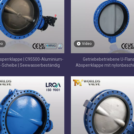
eo
Video
sperrklappe | C95500-Aluminium-
Getriebebetriebene U-Flan
-Scheibe | Seewasserbeständig
Absperrklappe mit nylonbeschi
Scheibe