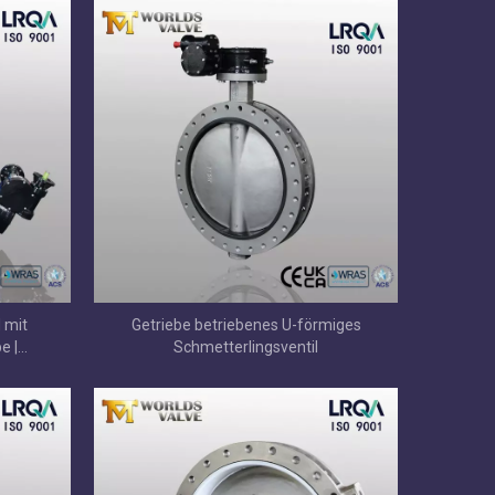
 mit
Getriebe betriebenes U-förmiges
e |
Schmetterlingsventil
g