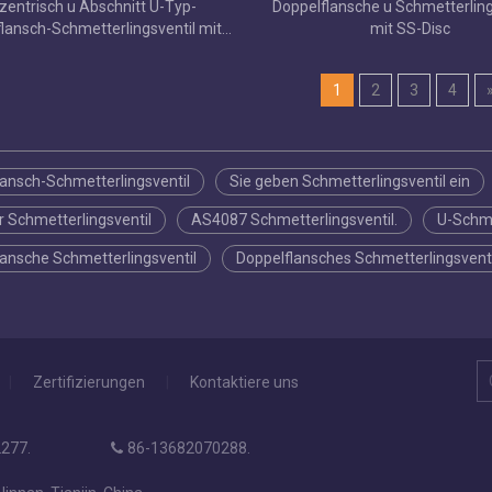
zentrisch u Abschnitt U-Typ-
Doppelflansche u Schmetterling
lansch-Schmetterlingsventil mit
mit SS-Disc
ft-Sitz, API609-Klasse 150 PN10
PN16
1
2
3
4
lansch-Schmetterlingsventil
Sie geben Schmetterlingsventil ein
 Schmetterlingsventil
AS4087 Schmetterlingsventil.
U-Schme
lansche Schmetterlingsventil
Doppelflansches Schmetterlingsventi
|
Zertifizierungen
|
Kontaktiere uns
277.
86-13682070288.
