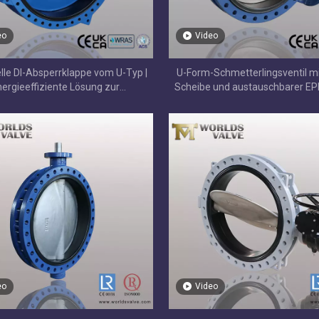
eo
Video
elle DI-Absperrklappe vom U-Typ |
U-Form-Schmetterlingsventil m
ergieeffiziente Lösung zur
Scheibe und austauschbarer EP
Durchflussregelung
Hocheffiziente Durchflussrege
/ VITON / BUNA-
 Scheibenventil mit
etem Ende
eo
Video