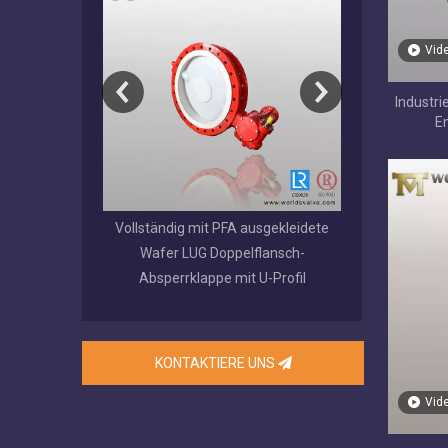
Vid
Industri
En
elflansch-
Vollständig mit PFA ausgekleidete
EPDM / NBR 
austauschbarem
Wafer LUG Doppelflansch-
beschichtetes
itz
Absperrklappe mit U-Profil
genut
KONTAKTIERE UNS
Vid