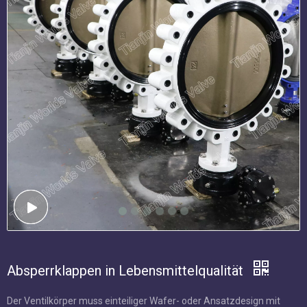
Absperrklappen in Lebensmittelqualität
Der Ventilkörper muss einteiliger Wafer- oder Ansatzdesign mit
ausgedehnter Hals und einer konzentrischen Scheibe und
Sitzkonfiguration sein, um 2 '' - 120''ofofof-Isolation der 2 '' -
120'of. Der Sitz muss den Körper vollständig einkapseln, der den
Körper aus den Linienmedien isoliert, und keine