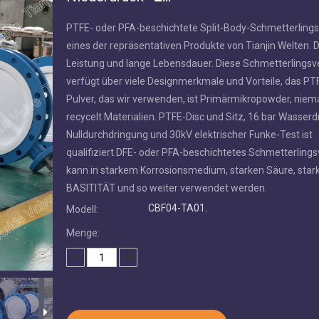
PTFE- oder PFA-beschichtete Split-Body-Schmetterlingsv
eines der repräsentativen Produkte von Tianjin Welten. 
Leistung und lange Lebensdauer. Diese Schmetterlingsve
verfügt über viele Designmerkmale und Vorteile, das PT
Pulver, das wir verwenden, ist Primärmikropowder, niem
recycelt Materialien. PTFE-Disc und Sitz, 16 bar Wasserd
Nulldurchdringung und 30kV elektrischer Funke-Test ist
qualifiziert.DFE- oder PFA-beschichtetes Schmetterlings
kann in starkem Korrosionsmedium, starken Säure, star
BASITITÄT und so weiter verwendet werden.
CBF04-TA01.
Modell:
Menge: