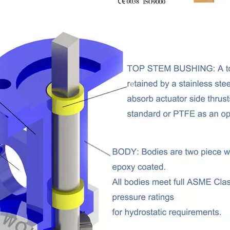
/ VITON / BUNA-
AWWA C504 Doppelflansch-
Vollständi
Scheibenventil mit
Absperrklappe mit austauschbarem
Wafer
etem Ende
Gummisitz
Absper