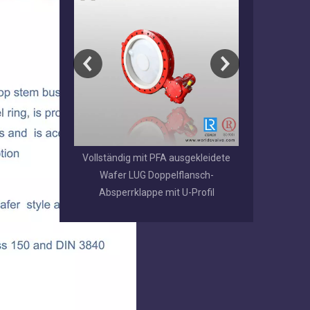
g mit PFA ausgekleidete
EPDM / NBR / VITON / BUNA-
 LUG Doppelflansch-
beschichtetes Scheibenventil mit
rklappe mit U-Profil
genutetem Ende