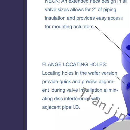
Vollständig mit PFA ausgekleidete
EPDM / NBR 
Wafer LUG Doppelflansch-
beschichtetes 
Absperrklappe mit U-Profil
genut