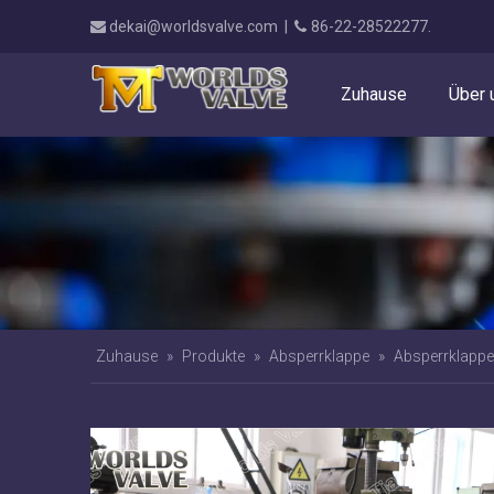
dekai@worldsvalve.com
|
86-22-28522277.


Zuhause
Über 
Zuhause
»
Produkte
»
Absperrklappe
»
Absperrklappe