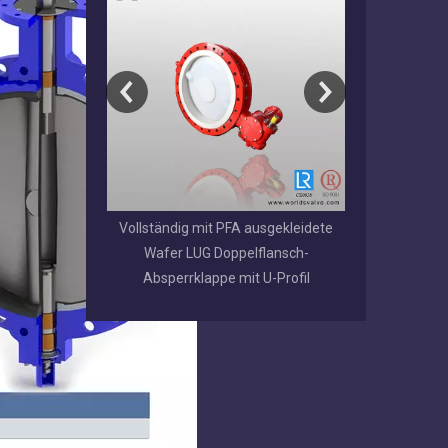
pelflansch-
Vollständig mit PFA ausgekleidete
EPDM / NBR
 austauschbarem
Wafer LUG Doppelflansch-
beschichtetes
itz
Absperrklappe mit U-Profil
genu