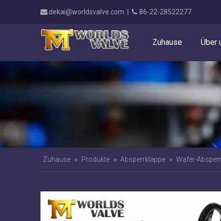
dekai@worldsvalve.com
|
86-22-28522277.


Zuhause
Über 
Zuhause
»
Produkte
»
Absperrklappe
»
Wafer-Absperr