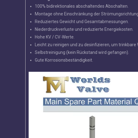
100% bidirektionales abschaltendes Abschalten.
Montage ohne Einschränkung der Strömungsrichtung
Reduziertes Gewicht und Gesamtabmessungen.
Niederdruckverluste und reduzierte Energiekosten.
Hohe KV / CV-Werte.
Leicht zu reinigen und zu desinfizieren, um trinkbar
Selbstreinigung (kein Rückstand wird gefangen).
Gute Korrosionsbeständigkeit.