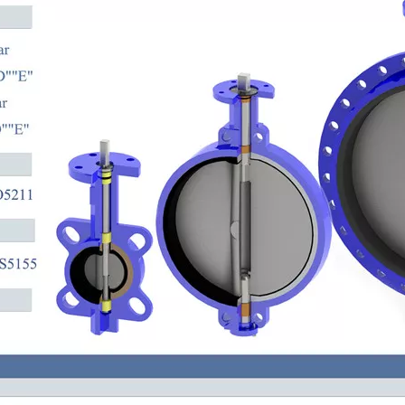
gekleidete
EPDM / NBR / VITON / BUNA-
AWWA C504 Dop
ansch-
beschichtetes Scheibenventil mit
Absperrklappe mit
Profil
genutetem Ende
Gummis