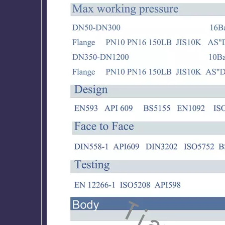
Vollständig mit PFA aus
Wafer LUG Doppelfl
Absperrklappe mit U-