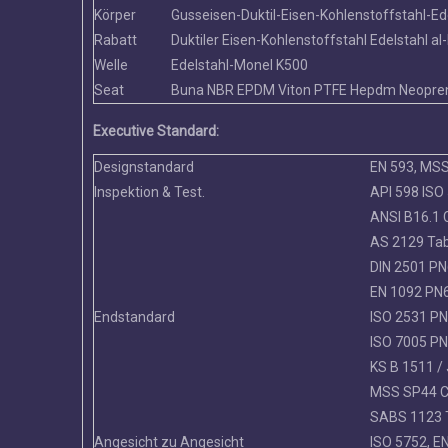
Körper
Gusseisen-Duktil-Eisen-Kohlenstoffstahl-Ed
Rabatt
Duktiler Eisen-Kohlenstoffstahl Edelstahl a
Welle
Edelstahl-Monel K500
Seat
Buna NBR EPDM Viton PTFE Hepdm Neopren
Executive Standard:
Designstandard
EN 593, MS
Inspektion & Test.
API 598 ISO
ANSI B16.1 CL
AS 2129 Tabe
DIN 2501 PN
EN 1092 PN6
Endstandard
ISO 2531 PN
ISO 7005 PN
KS B 1511 / 
MSS SP44 C
SABS 1123 T
Angesicht zu Angesicht
ISO 5752, E