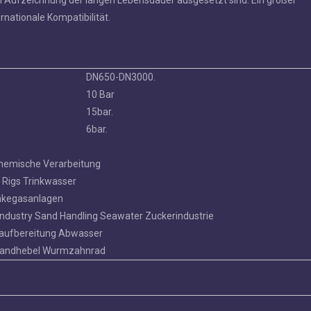
n Aufzeichnung der langen Lebensdauer ausgesetzt sind. Ein großer
ernationale Kompatibilität.
DN650-DN3000.
10 Bar
15bar.
6bar.
gekleidete
EPDM / NBR / VITON / BUNA-
AWWA C504 Dop
Chemische Verarbeitung
ansch-
beschichtetes Scheibenventil mit
Absperrklappe mit
 Rigs Trinkwasser
Profil
genutetem Ende
Gummis
änkegasanlagen
Industry Sand Handling Seawater Zuckerindustrie
aufbereitung Abwasser
 Handhebel Wurmzahnrad