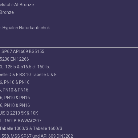
elstahl-Al-Bronze
l-Bronze
 Hypalon Naturkautschuk
S SP67 API 609 BS5155
 5208 EN 12266
. 125lb & b16.5 cl. 150 lb.
lle D & E BS 10 Tabelle D & E
6, PN10 & PN16
, PN10 & PN16
6, PN10 & PN16
6, PN10 & PN16
JIS B 2210 5K & 10K
L. 150LB AWWAC207.
abelle 1000/3 & Tabelle 1600/3
N 558, MSS SP67 und API 609 DIN3202