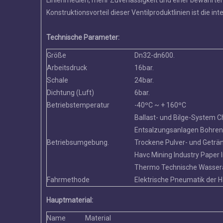
Linienmedien, mehr Zuverlässigkeit und einer bewährte
Konstruktionsvorteil dieser Ventilproduktlinien ist die int
Technische Parameter:
Größe
Dn32-dn600.
Arbeitsdruck
16bar.
Schale
24bar.
Dichtung (Luft)
6bar.
Betriebstemperatur
-40ºC ~ + 160ºC
Vollständig mit PFA aus
Ballast- und Bilge-System 
Wafer LUG Doppelfl
Entsalzungsanlagen Bohren
Absperrklappe mit U-
Betriebsumgebung.
Trockene Pulver- und Getr
Havc Mining Industry Paper 
Thermo Technische Wasser
Fahrmethode
Elektrische Pneumatik der
Hauptmaterial:
Name
Material