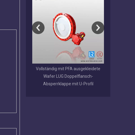
pelflansch-
Vollständig mit PFA ausgekleidete
EPDM / NBR
 austauschbarem
Wafer LUG Doppelflansch-
beschichtetes
itz
Absperrklappe mit U-Profil
genu