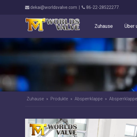
dekai@worldsvalve.com
|
86-22-28522277.


Zuhause
Über 
Zuhause
»
Produkte
»
Absperrklappe
»
Absperrklappe