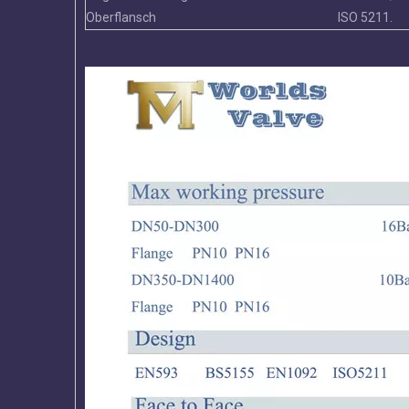
Oberflansch
ISO 5211.