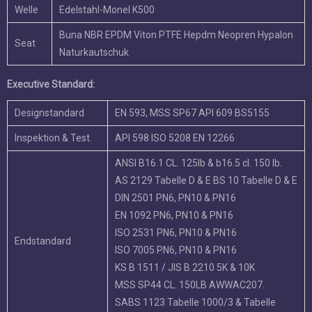
AS 2129 Tabelle D & E BS 10 Tabelle D & E
DIN 2501 PN6, PN10 & PN16
EN 1092 PN6, PN10 & PN16
ISO 2531 PN6, PN10 & PN16
Endstandard
ISO 7005 PN6, PN10 & PN16
KS B 1511 / JIS B 2210 5K & 10K
MSS SP44 CL. 150LB AWWAC207.
SABS 1123 Tabelle 1000/3 & Tabelle
1600/3
Angesicht zu
ISO 5752, EN 558, MSS SP67 und API 609
Angesicht
DIN3202
Oberflansch
ISO 5211.