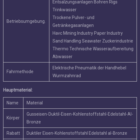
Thermo Technische Wasseraufbereitung
Abwasser
Elektrische Pneumatik der Handhebel
Fahrmethode
Wurmzahnrad
Hauptmaterial:
Name
Material
Gusseisen-Duktil-Eisen-Kohlenstoffstahl-Edelstahl-Al-
Körper
Bronze
Rabatt
Duktiler Eisen-Kohlenstoffstahl Edelstahl al-Bronze
Welle
Edelstahl-Monel K500
Buna NBR EPDM Viton PTFE Hepdm Neopren Hypalon
Seat
Naturkautschuk
Executive Standard:
Designstandard
EN 593, MSS SP67 API 609 BS5155
Inspektion & Test.
API 598 ISO 5208 EN 12266
ANSI B16.1 CL. 125lb & b16.5 cl. 150 lb.