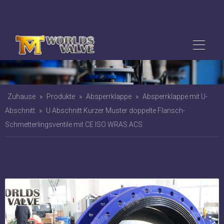
Zuhause
»
Produkte
»
Absperrklappe
»
Absperrklappe mit U-
Abschnitt
»
U Abschnitt Kurzer Muster doppelte Flansch-
Schmetterlingsventile mit CE ISO WRAS ACS