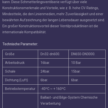
einer bewährten Aufzeichnung der langen Lebensdauer
ausgesetzt sind. Ein großer Konstruktionsvorteil dieser
Ventilproduktlinien ist die internationale Kompatibilität.
Technische Parameter:
Größe
Dn32-dn600.
DN650-DN3000.
Arbeitsdruck
16bar.
10 Bar
Schale
24bar.
15bar.
Dichtung (Luft)
6bar.
6bar.
Betriebstemperatur
-40ºC ~ + 160ºC
Ballast- und Bilge-System Chemische
Verarbeitung
Entsalzungsanlagen Bohren Rigs
Trinkwasser
Betriebsumgebung.
Trockene Pulver- und Getränkegasanlagen
Havc Mining Industry Paper Industry Sand
Handling Seawater Zuckerindustrie