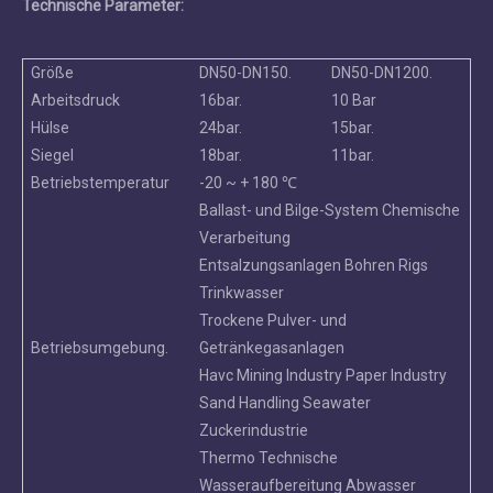
Technische Parameter:
Größe
DN50-DN150.
DN50-DN1200.
Arbeitsdruck
16bar.
10 Bar
Hülse
24bar.
15bar.
Siegel
18bar.
11bar.
Betriebstemperatur
-20 ~ + 180 ℃
Ballast- und Bilge-System Chemische
Verarbeitung
Entsalzungsanlagen Bohren Rigs
Trinkwasser
Trockene Pulver- und
Betriebsumgebung.
Getränkegasanlagen
Havc Mining Industry Paper Industry
Sand Handling Seawater
Zuckerindustrie
Thermo Technische
Wasseraufbereitung Abwasser