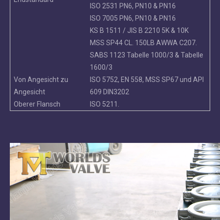
ISO 2531 PN6, PN10 & PN16
ISO 7005 PN6, PN10 & PN16
KS B 1511 / JIS B 2210 5K & 10K
MSS SP44 CL. 150LB AWWA C207.
SABS 1123 Tabelle 1000/3 & Tabelle
1600/3
Von Angesicht zu
ISO 5752, EN 558, MSS SP67 und API
Angesicht
609 DIN3202
Oberer Flansch
ISO 5211.