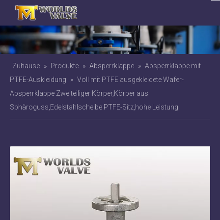
Zuhause
»
Produkte
»
Absperrklappe
»
Absperrklappe mit
PTFE-Auskleidung
»
Voll mit PTFE ausgekleidete Wafer-
Absperrklappe Zweiteiliger Körper,Körper aus
Sphäroguss,Edelstahlscheibe PTFE-Sitz,hohe Leistung