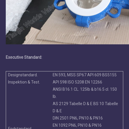
Executive Standard:
Designstandard.
EN 593, MSS SP67 API 609 BS5155
Inspektion & Test.
API 598 ISO 5208 EN 12266
ANSI B16.1 CL. 125lb & b16.5 cl. 150
lb.
AS 2129 Tabelle D & E BS 10 Tabelle
D & E
DIN 2501 PN6, PN10 & PN16
EN 1092 PN6, PN10 & PN16
Endstandard