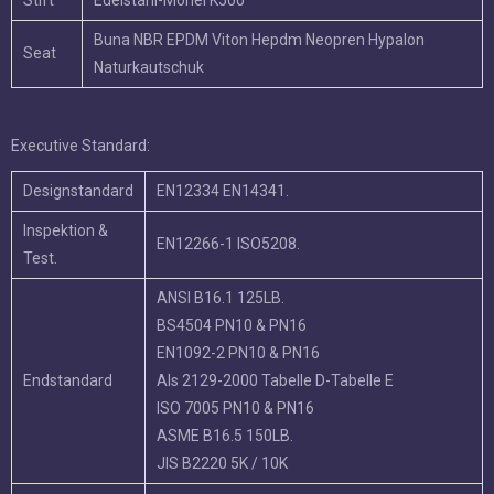
Stift
Edelstahl-Monel K500
Buna NBR EPDM Viton Hepdm Neopren Hypalon
Seat
Naturkautschuk
Executive Standard:
Designstandard
EN12334 EN14341.
Inspektion &
EN12266-1 ISO5208.
Test.
ANSI B16.1 125LB.
BS4504 PN10 & PN16
EN1092-2 PN10 & PN16
Endstandard
Als 2129-2000 Tabelle D-Tabelle E
ISO 7005 PN10 & PN16
ASME B16.5 150LB.
JIS B2220 5K / 10K