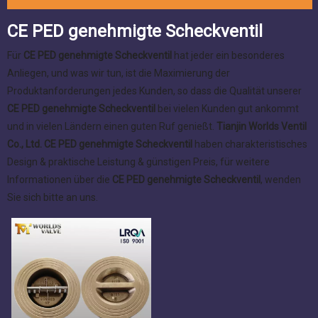
CE PED genehmigte Scheckventil
Für
CE PED genehmigte Scheckventil
hat jeder ein besonderes
Anliegen, und was wir tun, ist die Maximierung der
Produktanforderungen jedes Kunden, so dass die Qualität unserer
CE PED genehmigte Scheckventil
bei vielen Kunden gut ankommt
und in vielen Ländern einen guten Ruf genießt.
Tianjin Worlds Ventil
Co., Ltd.
CE PED genehmigte Scheckventil
haben charakteristisches
Design & praktische Leistung & günstigen Preis, für weitere
Informationen über die
CE PED genehmigte Scheckventil
, wenden
Sie sich bitte an uns.