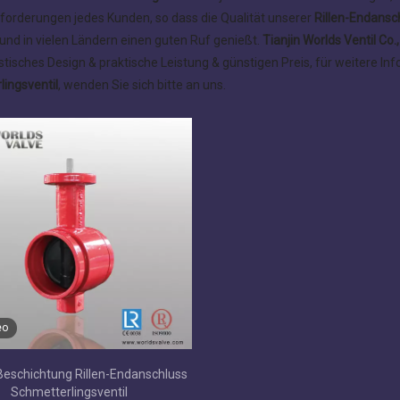
forderungen jedes Kunden, so dass die Qualität unserer
Rillen-Endansc
nd in vielen Ländern einen guten Ruf genießt.
Tianjin Worlds Ventil Co.,
stisches Design & praktische Leistung & günstigen Preis, für weitere In
ingsventil
, wenden Sie sich bitte an uns.
eo
eschichtung Rillen-Endanschluss
Schmetterlingsventil