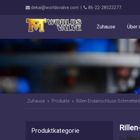
dekai@worldsvalve.com
|
86-22-28522277.


Zuhause
Über 
Zuhause
»
Produkte
»
Rillen-Endanschluss-Schmetterli
Rille
Produktkategorie
Für
Rillen