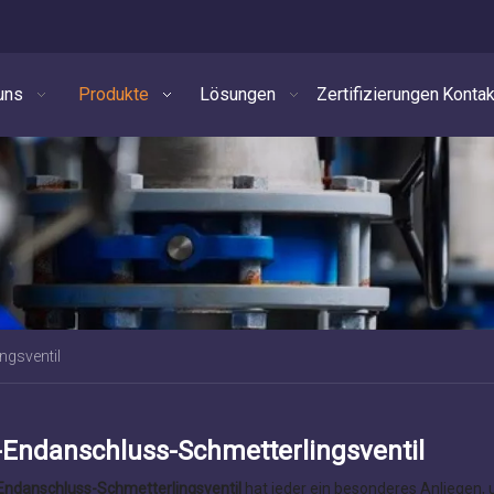
uns
Produkte
Lösungen
Zertifizierungen
Kontak
ngsventil
n-Endanschluss-Schmetterlingsventil
-Endanschluss-Schmetterlingsventil
hat jeder ein besonderes Anliegen, u