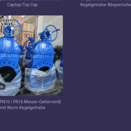
Captop/Top Cap
Kegelgetriebe-Absperrschi
Innenschraube Nicht steigende
RF/FF
eo
PN10 / PN16 Messer-Gatterventil
mit Wurm-Kegelgetriebe