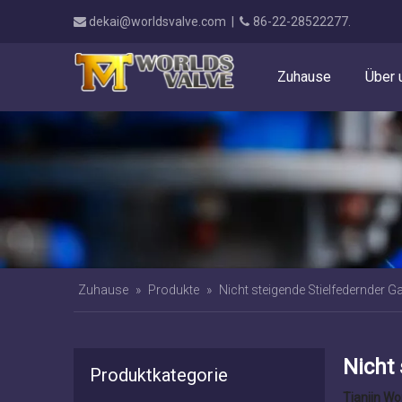
dekai@worldsvalve.com
|
86-22-28522277.


Zuhause
Über 
Zuhause
»
Produkte
»
Nicht steigende Stielfedernder Ga
Nicht 
Produktkategorie
Tianjin Wor