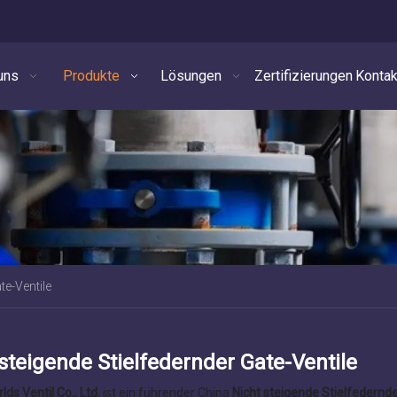
uns
Produkte
Lösungen
Zertifizierungen
Kontak
te-Ventile
steigende Stielfedernder Gate-Ventile
lds Ventil Co., Ltd.
ist ein führender China
Nicht steigende Stielfedernde