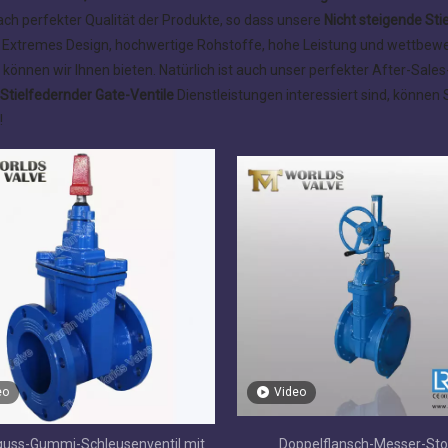
ch perfekter Qualität der Produkte, so dass unsere
Nicht steigende Sti
 Extremes Design, hochwertige Rohstoffe, hohe Leistung und wettbewe
können wir Ihnen bieten. Natürlich ist auch unser perfekter After-Sale
Stielfedernder Gate-Ventile
Dienstleistungen interessiert sind, können S
!
eo
Video
uss-Gummi-Schleusenventil mit
Doppelflansch-Messer-Sto