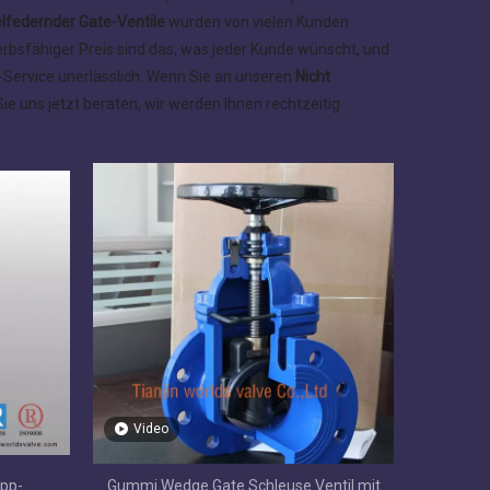
elfedernder Gate-Ventile
wurden von vielen Kunden
rbsfähiger Preis sind das, was jeder Kunde wünscht, und
s-Service unerlässlich. Wenn Sie an unseren
Nicht
ie uns jetzt beraten, wir werden Ihnen rechtzeitig
Video
pp-
Gummi Wedge Gate Schleuse Ventil mit