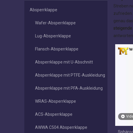
Streben na
Absperrklappe
zufrieden.
genau das 
Wafer-Absperrklappe
steigende 
antworten
Lug-Absperrklappe
Flansch-Absperrklappe
Absperrklappe mit U-Abschnitt
Absperrklappe mit PTFE-Auskleidung
Absperrklappe mit PFA-Auskleidung
WRAS-Absperrklappe
ACS-Absperrklappe
Vid
AWWA C504 Absperrklappe
Sphärog